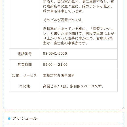
すると、美容室が見え、更に直進すると、右
に喫茶店その直ぐ左に、緑のテントが見え、
緑の車も停車しています。
そのビルが高梨ビルです。
自転車が止まっている横に、「高梨マンショ
ン」と書いた扉を開けて、階段で三階に上が
り上がりきった左手に扉が二つ。右扉302号
室が、富士山の事務所です。
03-5941-5050
電話番号
営業時間
09:00 ～ 21:00
設備・サービス
重度訪問介護事業所
その他
高梨ビル１Fは、多目的スペースです。
スケジュール