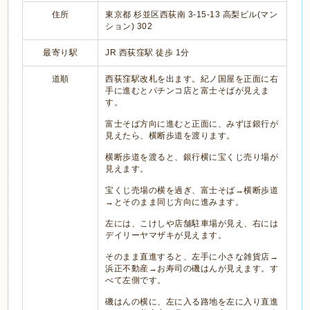
住所
東京都 杉並区西荻南 3-15-13 高梨ビル(マン
ション) 302
最寄り駅
JR 西荻窪駅 徒歩 1分
道順
西荻窪駅改札を出ます。紀ノ国屋を正面に右
手に進むとパチンコ店と富士そばが見えま
す。
富士そば方向に進むと正面に、みずほ銀行が
見えたら、横断歩道を渡ります。
横断歩道を渡ると、銀行横に宝くじ売り場が
見えます。
宝くじ売場の横を過ぎ、富士そば→横断歩道
→とそのまま同じ方向に進みます。
左には、こけしや店舗駐車場が見え、右には
デイリーヤマザキが見えます。
そのまま直進すると、左手に小さな雑貨店→
浜正不動産→お寿司の磯はんが見えます。す
べて左側です。
磯はんの横に、左に入る路地を左に入り直進